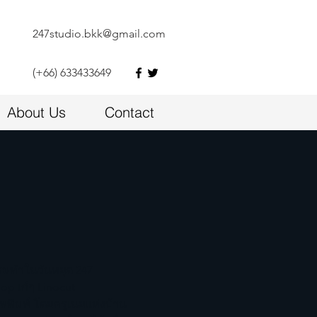
247studio.bkk@gmail.com
(+66) 633433649
About Us
Contact
รมทำในวันหยุด 247
p เก๋ๆ Linocut
พพิมพ์ โดยครูเนยแห่งบ้าน