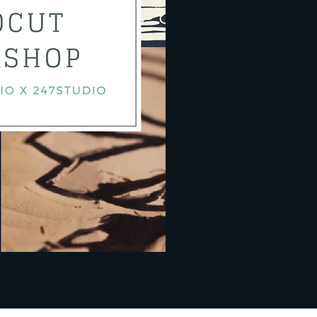
aromdee studio จะมาสอ
นำไปพิมพ์ลงบนกระดาษ หร
ได้ชิ้นงานอันแสนภาคภ
ราคา 2,500 บาท
วันเวลาและสถานที่
6 เมษายน 2561
13:00-17:00 น
247 studio ถนนสาทรใต้
จองคอร์สเรียน
Inbox :
facebook.com/2
Email :
247studio.bkk@
Line :247studio