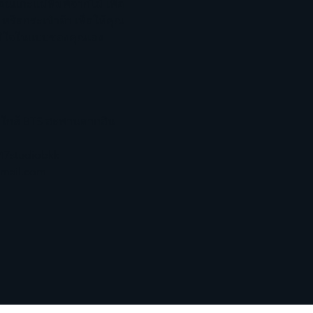
นแกะแม่พิมพ์จากไม้ เพื่อ
ือกระเป๋าผ้า เพื่อให้คุณ
ูมิใจในแบบของคุณเอง
 ใกล้ BTS สะพานตากสิน
47studiobkk
gmail.com